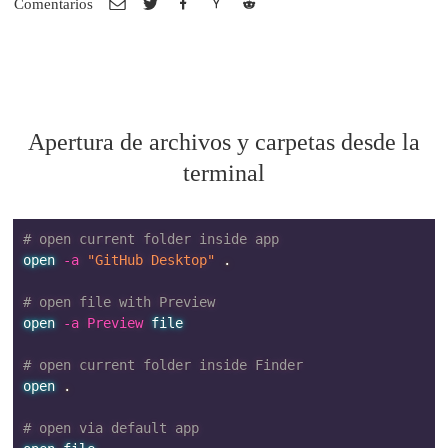
Comentarios
Apertura de archivos y carpetas desde la
terminal
# open current folder inside app
open
 -a 
"GitHub Desktop"
.
# open file with Preview
open
 -a Preview 
file
# open current folder inside Finder
open
.
# open via default app