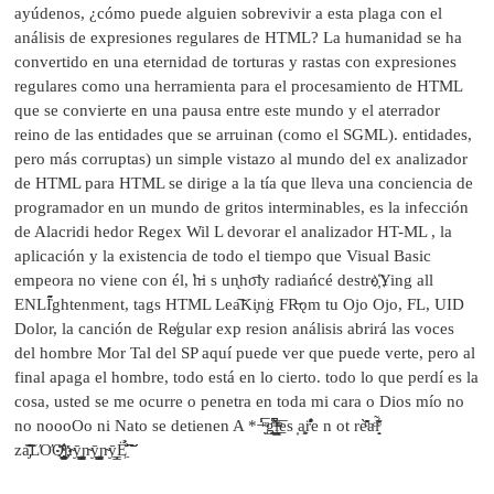
ayúdenos, ¿cómo puede alguien sobrevivir a esta plaga con el
análisis de expresiones regulares de HTML? La humanidad se ha
convertido en una eternidad de torturas y rastas con expresiones
regulares como una herramienta para el procesamiento de HTML
que se convierte en una pausa entre este mundo y el aterrador
reino de las entidades que se arruinan (como el SGML). entidades,
pero más corruptas) un simple vistazo al mundo del ex analizador
de HTML para HTML se dirige a la tía que lleva una conciencia de
programador en un mundo de gritos interminables, es la infección
de Alacridi hedor Regex Wil L devorar el analizador HT-ML , la
aplicación y la existencia de todo el tiempo que Visual Basic
empeora no viene con él, ̕h̵i s un̨ho͞ly radiańcé destro҉Ying all
ENLI̍̈́̂̈́ghtenment, tags HTML Lea͠Ki̧n͘g FR̶ǫm tu Ojo Ojo, FL, UID
Dolor, la canción de Re̸gular exp resion análisis abrirá las voces
del hombre Mor Tal del SP aquí puede ver que puede verte, pero al
final apaga el hombre, todo está en lo cierto. todo lo que perdí es la
cosa, usted se me ocurre o penetra en toda mi cara o Dios mío no
no noooOo ni Nato se detienen A * ̶͑̾̾ ̅ͫ͏̙̤g͇̫͛͆̾ͫ̑͆l͖͉̗̩̳̟̍ͫͥͨe̠̅s ͎a̧͈͖r̽̾̈́͒͑e n ot rè̑ͧ̌aͨl̘̝̙̃ͤ͂̾̆
za̡͊͠͝LΌΌͮ̂҉̯͈͕̹̘̱ͮ̂҉̯͈͕̹̘̱͇̹̺ͅɲ̴ȳ̳͇̹̺ͅɲ̴ȳ̳͇̹̺ͅɲ̴ȳ̳̘Ë͖́̉̐͠͠͠͠͠͠͠͠