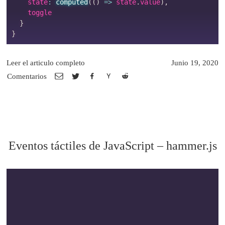
    state
:
computed
(
(
)
=>
 state
.
value
)
,
    toggle

}
}
Leer el articulo completo
Junio 19, 2020
Comentarios
Eventos táctiles de JavaScript – hammer.js