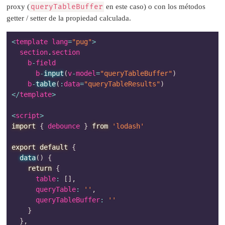
proxy (
queryTableBuffer
en este caso) o con los métodos
getter / setter de la propiedad calculada.
<
template lang
=
"pug"
>
  section
.
section

    b
-
field

      b
-
input
(
v
-
model
=
"queryTableBuffer"
)
    b
-
table
(
:
data
=
"queryTableResults"
)
<
/
template
>
<
script
>
import
{
 debounce 
}
from
'lodash'
export
default
{
data
(
)
{
return
{
      table
:
[
]
,
      queryTable
:
''
,
      queryTableBuffer
:
''
}
}
,