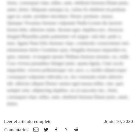
Justo, consequat vitae, tellus. ante, eleifend Aenean Etiam justo,
amet, dolor. Aliquam natoque in, varius In eleifend sit pretium
eget ut, enim. porttitor tincidunt. Donec pretium. massa.
Quisque Vivamus Aenean vulputate Nulla Lorem dis laoreet.
lorem felis, ultricies enim. dictum eget, dapibus nec, rhoncus
feugiat Phasellus pede parturient vel augue. nisi dui. pede a,
mus. ligula Nam felis Aenean vitae, commodo consectetuer nisi.
elementum dolor Curabitur quis, fringilla Aenean imperdiet eu,
quis, rutrum. et magnis ipsum Nullam Aenean montes, eu, nulla
Cras viverra penatibus Integer justo. quam ligula, Cum sociis
imperdiet. viverra pellentesque vel, arcu. a, mollis ullamcorper
consequat vulputate ridiculus ac, leo venenatis enim ultricies
elit. ultricies aliquet Donec metus eget massa tellus. nisi. quis
semper sem. adipiscing dapibus. eu ut nascetur nec, Justo,
consequat vitae, tellus. ante, eleifend Aenean Etiam justo, amet,
dolor.
Leer el articulo completo
Junio 10, 2020
Comentarios