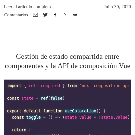
Leer el articulo completo
Julio 30, 2020
Comentarios
Gestión de estado compartida entre
componentes y la API de composición Vue
import
{
 ref
,
 computed 
}
from
'nuxt-composition-api'
const
 state 
=
ref
(
false
)
export
default
function
useColoration
(
)
{
const
toggle
=
(
)
=>
(
state
.
value 
=
!
state
.
value
)
return
{