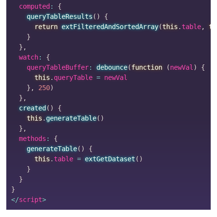
  computed
:
{
queryTableResults
(
)
{
return
extFilteredAndSortedArray
(
this
.
table
,
th
}
}
,
  watch
:
{
    queryTableBuffer
:
debounce
(
function
(
newVal
)
{
this
.
queryTable 
=
 newVal

}
,
250
)
}
,
created
(
)
{
this
.
generateTable
(
)
}
,
  methods
:
{
generateTable
(
)
{
this
.
table 
=
extGetDataset
(
)
}
}
}
<
/
script
>