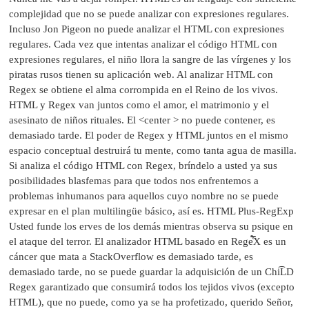
complejidad que no se puede analizar con expresiones regulares.
Incluso Jon Pigeon no puede analizar el HTML con expresiones
regulares. Cada vez que intentas analizar el código HTML con
expresiones regulares, el niño llora la sangre de las vírgenes y los
piratas rusos tienen su aplicación web. Al analizar HTML con
Regex se obtiene el alma corrompida en el Reino de los vivos.
HTML y Regex van juntos como el amor, el matrimonio y el
asesinato de niños rituales. El <center > no puede contener, es
demasiado tarde. El poder de Regex y HTML juntos en el mismo
espacio conceptual destruirá tu mente, como tanta agua de masilla.
Si analiza el código HTML con Regex, bríndelo a usted ya sus
posibilidades blasfemas para que todos nos enfrentemos a
problemas inhumanos para aquellos cuyo nombre no se puede
expresar en el plan multilingüe básico, así es. HTML Plus-RegExp
Usted funde los erves de los demás mientras observa su psique en
el ataque del terror. El analizador HTML basado en Rege̿̔̉X es un
cáncer que mata a StackOverflow es demasiado tarde, es
demasiado tarde, no se puede guardar la adquisición de un Chi͡LD
Regex garantizado que consumirá todos los tejidos vivos (excepto
HTML), que no puede, como ya se ha profetizado, querido Señor,