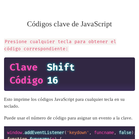
Códigos clave de JavaScript
Presione cualquier tecla para obtener el
código correspondiente:
Clave
Shift
Código
16
Esto imprime los códigos JavaScript para cualquier tecla en su
teclado.
Puede usar el número de código para asignar un evento a la clave.
window
.
addEventListener
(
'keydown'
,
 funcname
,
false
)
;
function
funcname
(
e
)
{