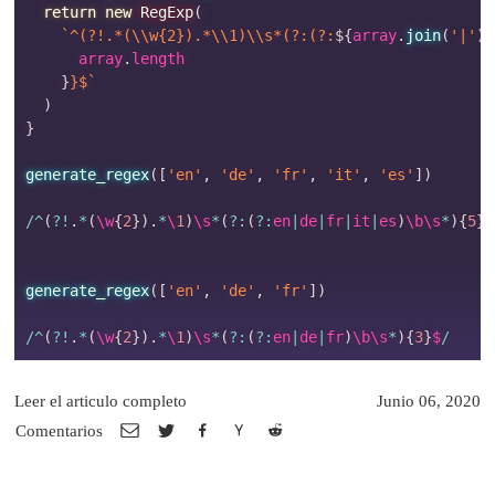
return
new
RegExp
(
`
^(?!.*(\\w{2}).*\\1)\\s*(?:(?:
${
array
.
join
(
'|'
)
}
      array
.
length

}
}$
`
)
}
generate_regex
(
[
'en'
,
'de'
,
'fr'
,
'it'
,
'es'
]
)
/
^
(
?
!
.
*
(
\w
{
2
}
)
.
*
\
1
)
\s
*
(
?
:
(
?
:
en
|
de
|
fr
|
it
|
es
)
\b\s
*
)
{
5
}
$
generate_regex
(
[
'en'
,
'de'
,
'fr'
]
)
/
^
(
?
!
.
*
(
\w
{
2
}
)
.
*
\
1
)
\s
*
(
?
:
(
?
:
en
|
de
|
fr
)
\b\s
*
)
{
3
}
$
/
Leer el articulo completo
Junio 06, 2020
Comentarios