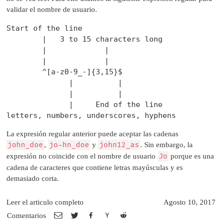
validar el nombre de usuario.
Start of the line

        |   3 to 15 characters long

        |             |

        |             |

        ^[a-z0-9_-]{3,15}$

              |          |

              |          |

              |     End of the line

La expresión regular anterior puede aceptar las cadenas
john_doe
,
jo-hn_doe
y
john12_as
. Sin embargo, la
expresión no coincide con el nombre de usuario
Jo
porque es una
cadena de caracteres que contiene letras mayúsculas y es
demasiado corta.
Leer el articulo completo
Agosto 10, 2017
Comentarios