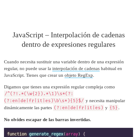
JavaScript – Interpolación de cadenas
dentro de expresiones regulares
Cuando necesita sustituir una variable dentro de una expresión
regular, no puede usar la
interpolación de cadenas
habitual en
JavaScript. Tienes que crear un
objeto RegExp
.
Digamos que tienes una expresión regular compleja como
/^(?!.*(\w{2}).*\1)\s*(?:
(?:en|de|fr|it|es)\b\s*){5}$/
y necesita manipular
dinámicamente las partes
(?:en|de|fr|it|es)
y
{5}
.
No olvides escapar de las barras invertidas.
function
generate_regex
(
array
)
{